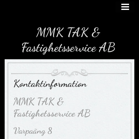
HEM
GALLERI
MMK TAK &
SAMARBETSPARTNERS
Fastighetsservice AB
KONTAKTA
Kontaktinformation
MMK TAK &
Fastighetsservice AB
Varpaäng 8