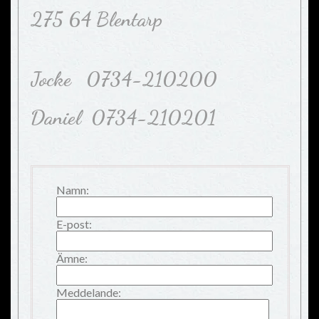
275 64 Blentarp
Jocke 0734-210200
Daniel 0734-210201
Namn:
E-post:
Ämne:
Meddelande: